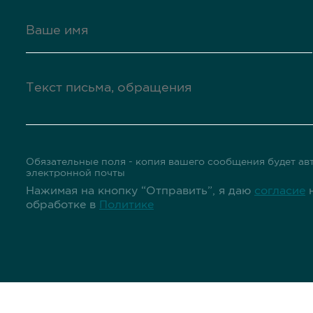
Обязательные поля - копия вашего сообщения будет авт
электронной почты
Нажимая на кнопку “Отправить”, я даю
согласие
н
обработке в
Политике