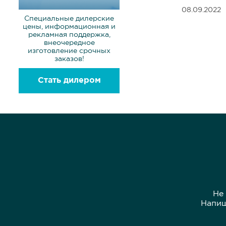
08.09.2022
Специальные дилерские
цены, информационная и
рекламная поддержка,
внеочередное
изготовление срочных
заказов!
Стать дилером
Не
Напиш