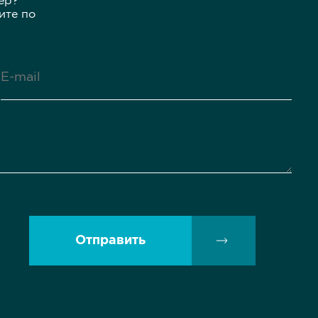
ер?
ите по
Отправить