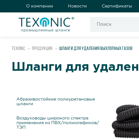
О компании
Новости
Сертификаты
Texonic
Продукция
Шланги для удаления выхлопных газов
Шланги для удален
Абразивостойкие полиуретановые
шланги
Воздуховоды широкого спектра
применения из ПВХ/полиолефинов/
ТЭП