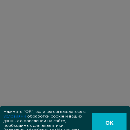
Нажмите “ОК”, если вы соглашаетесь с
условиями
обработки cookie и ваших
Политика в области обработки персональных данных
данных о поведении на сайте,
Пользовательское соглашение между владельцем и
ОК
пользователем сайта
необходимых для аналитики.
Согласие на обработку персональных данных на сайте