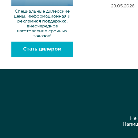
29.05.2026
Специальные дилерские
цены, информационная и
рекламная поддержка,
внеочередное
изготовление срочных
заказов!
Стать дилером
Не
Напиш