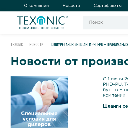
О компании
Новости
Сертификаты
Texonic
Новости
полиуретановые шланги PHD-PU – принимаем з
Новости от произв
С 1 июня 
PHD-PU. Т
бухт тем 
компании.
Шланги с