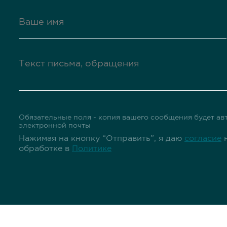
Обязательные поля - копия вашего сообщения будет авт
электронной почты
Нажимая на кнопку “Отправить”, я даю
согласие
н
обработке в
Политике