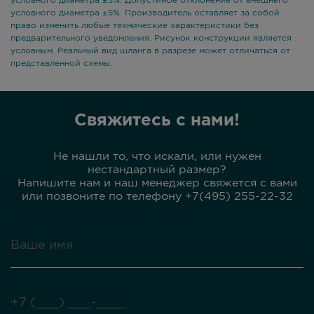
условного диаметра ±3%. Допустимое отклонение от внешнего
условного диаметра ±5%. Производитель оставляет за собой
право изменить любые технические характеристики без
предварительного уведомления. Рисунок конструкции является
условным. Реальный вид шланга в разрезе может отличаться от
представленной схемы.
Свяжитесь с нами!
Не нашли то, что искали, или нужен
нестандартный размер?
Напишите нам и наш менеджер свяжется с вами
или позвоните по телефону +7(495) 255-22-32