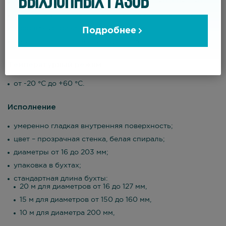
ВЫХЛОПНЫХ ГАЗОВ
отличная устойчивость к нефтепродуктам и маслам;
отличная устойчивость к вибрациям и перегибам;
хорошая устойчивость к УФ и озону;
Подробнее
не устойчив к процессу гидролиза.
Температурный режим
от -20 °С до +60 °С.
Исполнение
умеренно гладкая внутренняя поверхность;
цвет – прозрачная стенка, белая спираль;
диаметры от 16 до 203 мм;
упаковка в бухтах;
стандартная длина бухты:
20 м для диаметров от 16 до 127 мм,
15 м для диаметров от 150 до 160 мм,
10 м для диаметра 200 мм,