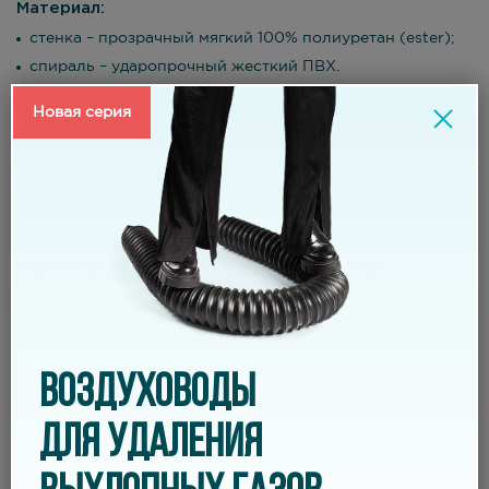
Материал:
стенка – прозрачный мягкий 100% полиуретан (ester);
спираль – ударопрочный жесткий ПВХ.
Применение
Новая серия
всасывающий шланг для абразивных материалов, таких
как порошок, волокна, стружка, щепа, гранулы;
для вытяжных и аспирационных систем,
промышленных пылесосов;
защитный шланг;
транспортировка сухих пищевых продуктов.
ВОЗДУХОВОДЫ
Свойства
напорно-всасывающий шланг, устойчивый к сильным
ДЛЯ УДАЛЕНИЯ
абразивам;
легкий и очень гибкий;