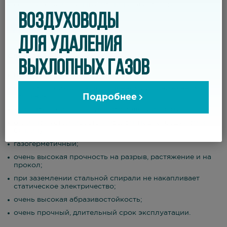
сельскохозяйственные машины, элеваторы.
ВОЗДУХОВОДЫ
ДЛЯ УДАЛЕНИЯ
Свойства
ВЫХЛОПНЫХ ГАЗОВ
гибкий;
высокая стойкость к повышенному и пониженному
Подробнее
давлению;
хорошая стойкость к ультрафиолету и озону;
отличная устойчивость к маслам, нефтепродуктам и
бензину;
газогерметичный;
очень высокая прочность на разрыв, растяжение и на
прокол;
при заземлении стальной спирали не накапливает
статическое электричество;
очень высокая абразивостойкость;
очень прочный, длительный срок эксплуатации.