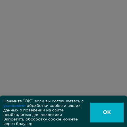
Нажмите “ОК”, если вы соглашаетесь с
условиями
обработки cookie и ваших
Политика в области обработки персональных данных
данных о поведении на сайте,
Пользовательское соглашение между владельцем и
ОК
необходимых для аналитики.
пользователем сайта
Согласие на обработку персональных данных на сайте
Запретить обработку cookie можете
через браузер