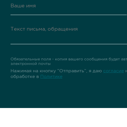
Обязательные поля - копия вашего сообщения будет авт
электронной почты
Нажимая на кнопку “Отправить”, я даю
согласие
н
обработке в
Политике