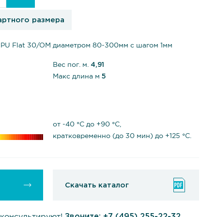
артного размера
PU Flat 30/OM диаметром 80-300мм с шагом 1мм
Вес пог. м.
4,91
Макс длина м
5
от -40 °С до +90 °С,
кратковременно (до 30 мин) до +125 °С.
Скачать каталог
консультируют!
Звоните:
+7 (495) 255-22-32