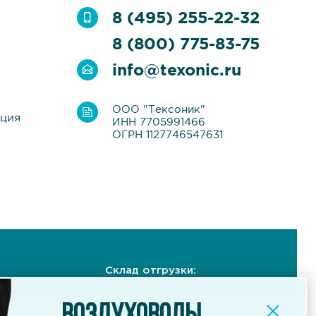
8 (495) 255-22-32
8 (800) 775-83-75
info@texonic.ru
ООО "Тексоник"
ация
ИНН 7705991466
ОГРН 1127746547631
Склад отгрузки:
141255, Московская
область, Пушкинский
ый
район, Индустриальный