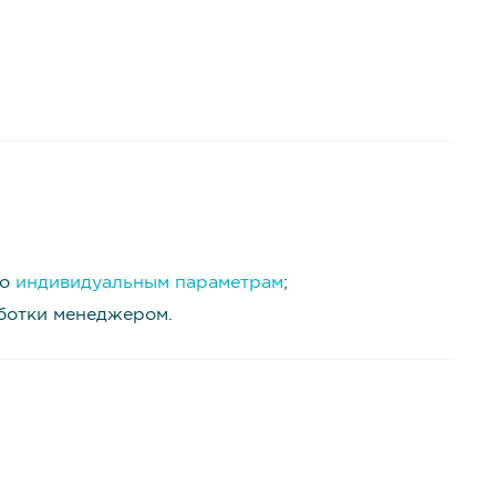
по
индивидуальным параметрам
;
аботки менеджером.