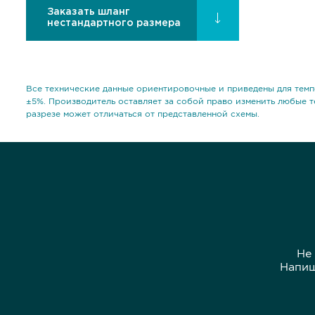
Заказать шланг
нестандартного размера
Все технические данные ориентировочные и приведены для темп
±5%. Производитель оставляет за собой право изменить любые т
разрезе может отличаться от представленной схемы.
Не
Напиш