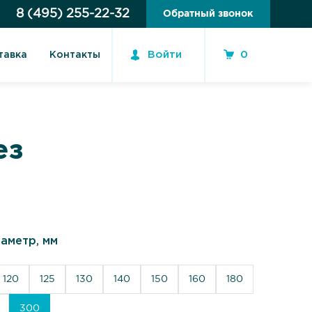
8 (495) 255-22-32
Обратный звонок
Войти
0
тавка
Контакты
ез
аметр, мм
120
125
130
140
150
160
180
300