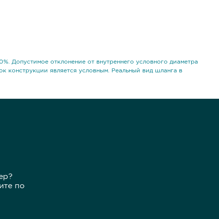
0%. Допустимое отклонение от внутреннего условного диаметра
ок конструкции является условным. Реальный вид шланга в
ер?
ите по