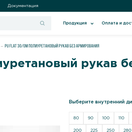
Документация
Продукция
Оплата и дос
PU Flat 30/OM Полиуретановый рукав без армирования
иуретановый рукав б
Выберите внутренний ди
80
90
100
110
200
225
250
280