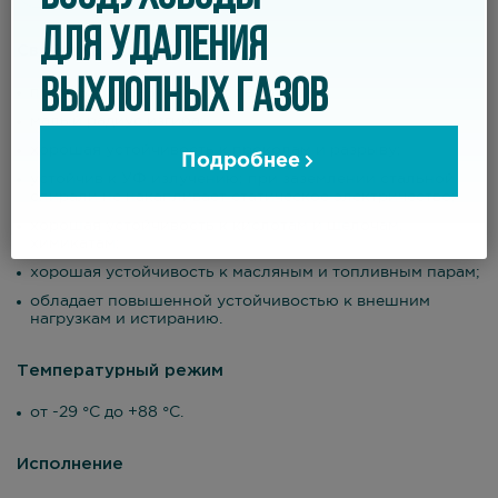
ДЛЯ УДАЛЕНИЯ
Свойства
ВЫХЛОПНЫХ ГАЗОВ
прочный, очень гибкий и легкий;
малый радиус изгиба;
хорошая устойчивость к проколам и разрыву;
Подробнее
устойчив к УФ излучению; при заземлении стальной
спирали не накапливает статическое электричество;
хорошая устойчивость к кислотам и щелочам,
химикатам;
хорошая устойчивость к масляным и топливным парам;
обладает повышенной устойчивостью к внешним
нагрузкам и истиранию.
Температурный режим
от -29 °С до +88 °С.
Исполнение