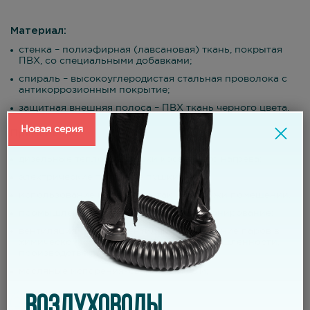
Материал:
стенка – полиэфирная (лавсановая) ткань, покрытая
ПВХ, со специальными добавками;
спираль – высокоуглеродистая стальная проволока с
антикоррозионным покрытие;
защитная внешняя полоса – ПВХ ткань черного цвета.
Новая серия
Применение
дизельные тепловые пушки косвенного нагрева;
электрические тепловые пушки;
использование как внутри, так и снаружи помещений.
промышленная вентиляция и кондиционирование;
вентиляция трюмов, вентиляция и удаление паров в
химической и фармацевтической промышленности,
производстве пластмассовых изделий;
масляные испарения, сварочный дым;
ВОЗДУХОВОДЫ