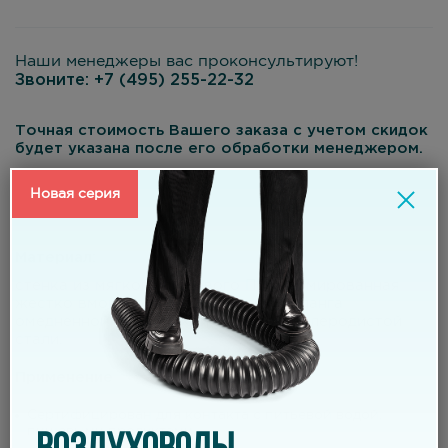
Наши менеджеры вас проконсультируют!
Звоните:
+7 (495) 255-22-32
Точная стоимость Вашего заказа с учетом скидок
будет указана после его обработки менеджером.
Новая серия
Материал:
стенка из мягкого пищевого ПВХ, армированная
жестко вмонтированной в стенку шланга
омедненной проволокой из высокоуглеродистой
стали.
Применение
Сертифицирован для контакта с питьевой водой,
пищевыми продуктами.