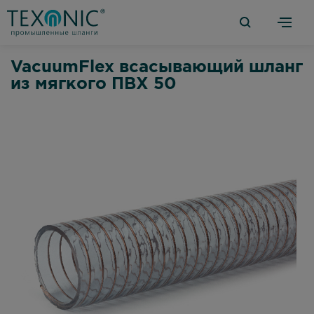
VacuumFlex всасывающий шланг
из мягкого ПВХ 50