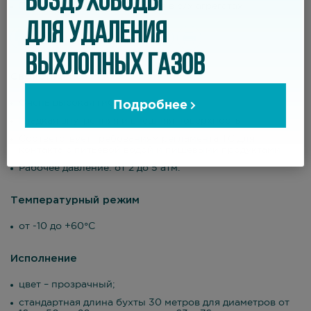
ВОЗДУХОВОДЫ
Подходит для использования в с/х агрегатах
ДЛЯ УДАЛЕНИЯ
ВЫХЛОПНЫХ ГАЗОВ
Свойства
Очень высокая гибкость
Подробнее
Гладкая внутренняя и внешняя поверхность
Соответствует требованиям регламента ТС для
контакта с питьевой водой и пищевыми продуктами
Рабочее давление: от 2 до 5 атм.
Температурный режим
от -10 до +60°С
Исполнение
цвет – прозрачный;
стандартная длина бухты 30 метров для диаметров от