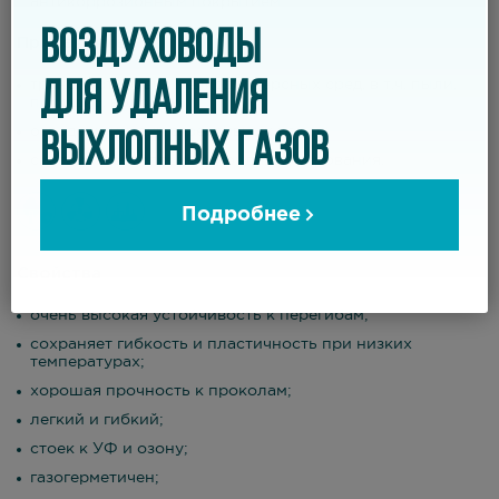
антикоррозионным покрытием.
ВОЗДУХОВОДЫ
Применение
ДЛЯ УДАЛЕНИЯ
транспортировка мелкодисперсных сред, в т.ч. пыли,
порошка, волокон;
отвод химически агрессивных паров;
ВЫХЛОПНЫХ ГАЗОВ
системы вентиляции и кондиционирования.
Подробнее
Свойства
очень высокая устойчивость к перегибам;
сохраняет гибкость и пластичность при низких
температурах;
хорошая прочность к проколам;
легкий и гибкий;
стоек к УФ и озону;
газогерметичен;