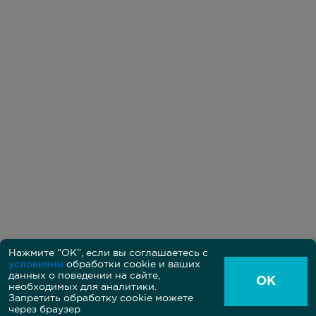
Нажмите “ОК”, если вы соглашаетесь с
условиями
обработки cookie и ваших
Политика в области обработки персональных данных
данных о поведении на сайте,
Пользовательское соглашение между владельцем и
ОК
необходимых для аналитики.
пользователем сайта
Согласие на обработку персональных данных на сайте
Запретить обработку cookie можете
через браузер