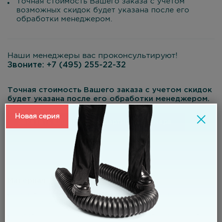
Точная стоимость Вашего заказа с учетом
возможных скидок будет указана после его
обработки менеджером.
Наши менеджеры вас проконсультируют!
Звоните:
+7 (495) 255-22-32
Точная стоимость Вашего заказа с учетом скидок
будет указана после его обработки менеджером.
Новая серия
Заказать шланг нестандартного размера
Материал:
стенка – термопластичный материал на основе
композиции из искусственной резины;
спираль – высокоуглеродистая стальная проволока с