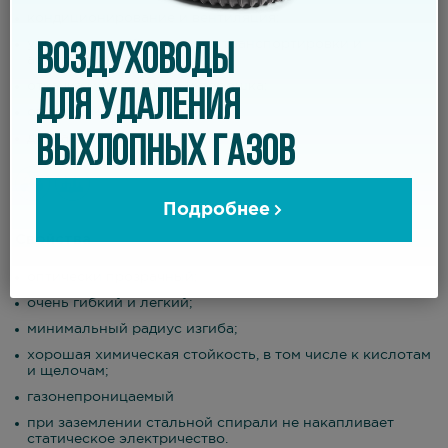
кондиционирование и вентиляция;
универсальный шланг для транспортировки и
ВОЗДУХОВОДЫ
аспирации;
откачка мелкой пыли и порошка;
ДЛЯ УДАЛЕНИЯ
отвод дыма и газов;
дренажный шланг.
ВЫХЛОПНЫХ ГАЗОВ
Подробнее
Свойства
оптически прозрачный;
очень гибкий и легкий;
минимальный радиус изгиба;
хорошая химическая стойкость, в том числе к кислотам
и щелочам;
газонепроницаемый
при заземлении стальной спирали не накапливает
статическое электричество.