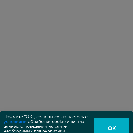
Нажмите “ОК”, если вы соглашаетесь с
условиями
обработки cookie и ваших
Политика в области обработки персональных данных
данных о поведении на сайте,
Пользовательское соглашение между владельцем и
ОК
необходимых для аналитики.
пользователем сайта