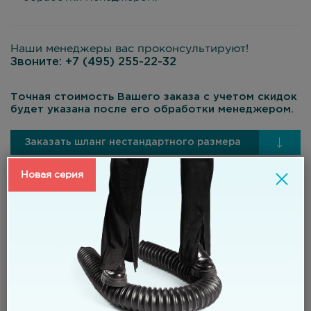
Наши менеджеры вас проконсультируют!
Звоните:
+7 (495) 255-22-32
Точная стоимость Вашего заказа с учетом скидок
будет указана после его обработки менеджером.
Заказать шланг нестандартного размера
Новая серия
Материал:
стенка шланга – мягкий прозрачный ПВХ;
спираль - высокоуглеродистая стальная проволока с
антикоррозионным покрытие.
Применение