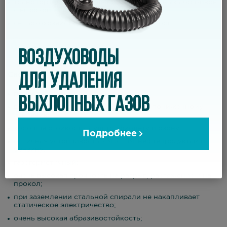
транспортировка и удаление очень сильных абразивов
с высокой плотностью потока;
сельскохозяйственные машины, элеваторы.
ВОЗДУХОВОДЫ
ДЛЯ УДАЛЕНИЯ
Свойства
гибкий;
ВЫХЛОПНЫХ ГАЗОВ
высокая стойкость к повышенному и пониженному
давлению;
хорошая стойкость к ультрафиолету и озону;
Подробнее
отличная устойчивость к маслам, нефтепродуктам и
бензину;
газогерметичный;
очень высокая прочность на разрыв, растяжение и на
прокол;
при заземлении стальной спирали не накапливает
статическое электричество;
очень высокая абразивостойкость;