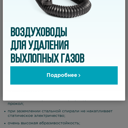
транспортировка и удаление очень сильных абразивов
с высокой плотностью потока;
сельскохозяйственные машины, элеваторы.
ВОЗДУХОВОДЫ
ДЛЯ УДАЛЕНИЯ
Свойства
гибкий;
ВЫХЛОПНЫХ ГАЗОВ
высокая стойкость к повышенному и пониженному
давлению;
хорошая стойкость к ультрафиолету и озону;
Подробнее
отличная устойчивость к маслам, нефтепродуктам и
бензину;
газогерметичный;
очень высокая прочность на разрыв, растяжение и на
прокол;
при заземлении стальной спирали не накапливает
статическое электричество;
очень высокая абразивостойкость;