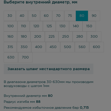
Выберите внутренний диаметр, мм
30
40
50
60
70
75
80
90
100
110
120
125
130
140
150
160
180
200
225
250
280
300
315
350
400
450
500
560
600
630
700
Заказать шланг нестандартного размера
В диапазоне диаметров 30-630мм мы производим
воздуховоды с шагом 1мм
Внутренний диаметр мм
80
Радиус изгиба мм
88
Рекомендуемое избыточное давление бар
0,715