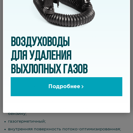
любые абразивные вещества;
транспортировка твердых частиц, порошка;
масляные испарения, сварочный дым;
вытяжные и пылеудаляющие системы;
деревообработка, пищевая промышленность.
ВОЗДУХОВОДЫ
ДЛЯ УДАЛЕНИЯ
ВЫХЛОПНЫХ ГАЗОВ
Свойства
очень гибкий, легкий;
малый радиус изгиба;
Подробнее
устойчив к вибрациям и многократным перегибам;
хорошая стойкость к ультрафиолету и озону;
отличная устойчивость к маслам, нефтепродуктам и
бензину;
газогерметичный;
внутренняя поверхность потоко-оптимизированная;