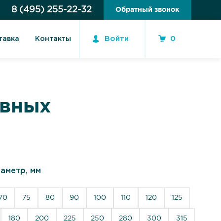
8 (495) 255-22-32
Обратный звонок
Войти
0
тавка
Контакты
ивных
аметр, мм
70
75
80
90
100
110
120
125
180
200
225
250
280
300
315