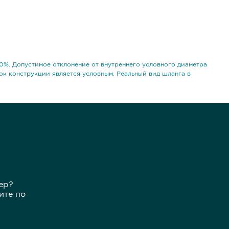
0%. Допустимое отклонение от внутреннего условного диаметра
ок конструкции является условным. Реальный вид шланга в
ер?
ите по