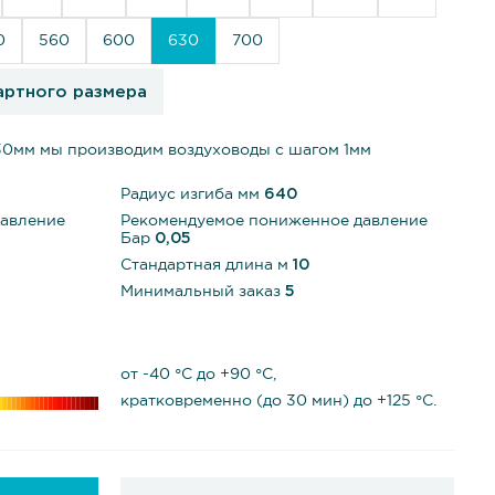
0
560
600
630
700
артного размера
30мм мы производим воздуховоды с шагом 1мм
Радиус изгиба мм
640
давление
Рекомендуемое пониженное давление
Бар
0,05
Стандартная длина м
10
Минимальный заказ
5
от -40 °С до +90 °С,
кратковременно (до 30 мин) до +125 °С.