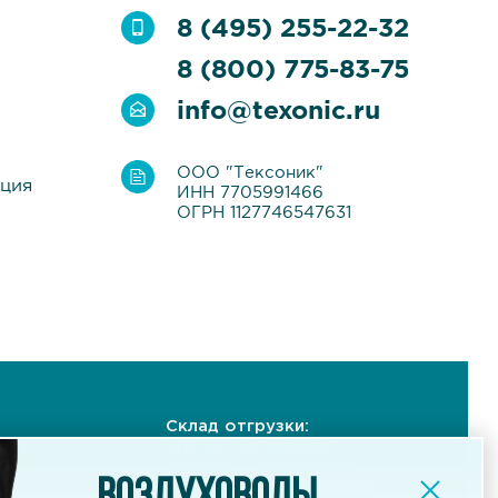
8 (495) 255-22-32
8 (800) 775-83-75
info@texonic.ru
ООО "Тексоник"
ация
ИНН 7705991466
ОГРН 1127746547631
Склад отгрузки:
141255, Московская
область, Пушкинский
ый
район, Индустриальный