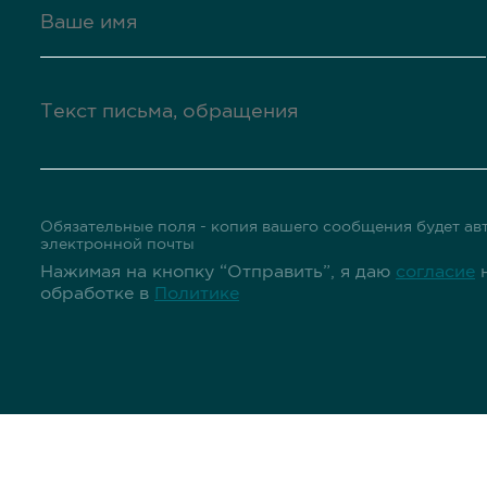
Обязательные поля - копия вашего сообщения будет авт
электронной почты
Нажимая на кнопку “Отправить”, я даю
согласие
н
обработке в
Политике