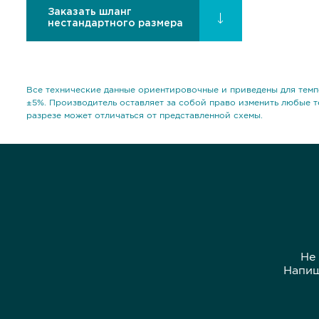
Заказать шланг
нестандартного размера
Все технические данные ориентировочные и приведены для темп
±5%. Производитель оставляет за собой право изменить любые т
разрезе может отличаться от представленной схемы.
Не
Напиш