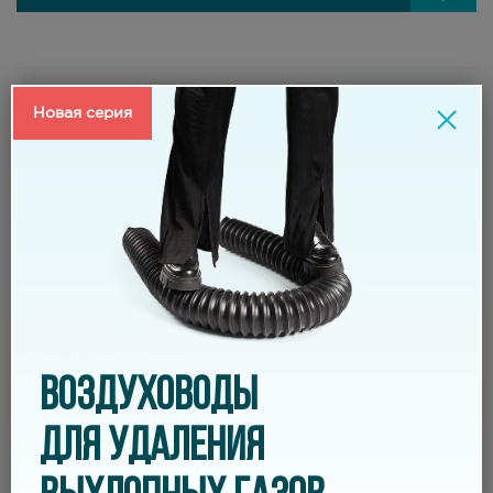
Новая серия
Материал:
стенка – 100% полиуретан;
заземляющая спираль – медный многожильный провод
0,5 ПЩ.
Применение
неармированный шланг для сильных абразивов;
транспортировка твердых материалов на
просеивающих машинах и грохотах;
рукав для ссыпания.
ВОЗДУХОВОДЫ
ДЛЯ УДАЛЕНИЯ
Свойства