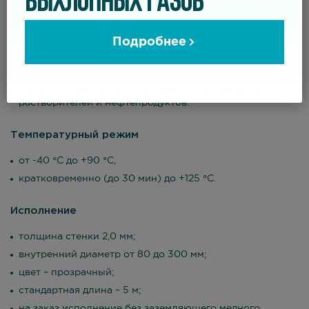
ВЫХЛОПНЫХ ГАЗОВ
очень гибкий;
при заземлении медного провода не накапливает
статическое электричество;
Подробнее
хорошая устойчивость к УФ и озону;
устойчив к вибрации;
хорошо устойчив к воздействию масел, бензина,
растворителей и нефтепродуктов.
Температурный режим
от -40 °С до +90 °С,
кратковременно (до 30 мин) до +125 °С.
Исполнение
толщина стенки 2,0 мм;
внутренний диаметр от 80 до 300 мм;
цвет – прозрачный;
стандартная длина – 5 м;
на заказ исполнение без заземляющего медного