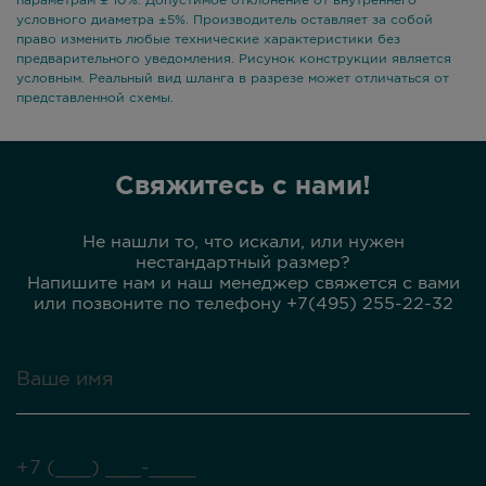
параметрам ± 10%. Допустимое отклонение от внутреннего
условного диаметра ±5%. Производитель оставляет за собой
право изменить любые технические характеристики без
предварительного уведомления. Рисунок конструкции является
условным. Реальный вид шланга в разрезе может отличаться от
представленной схемы.
Свяжитесь с нами!
Не нашли то, что искали, или нужен
нестандартный размер?
Напишите нам и наш менеджер свяжется с вами
или позвоните по телефону +7(495) 255-22-32