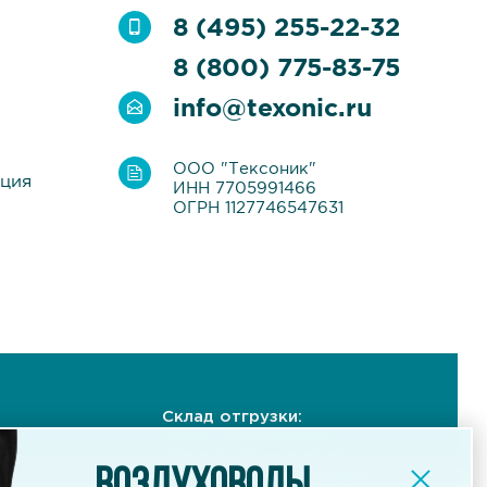
8 (495) 255-22-32
8 (800) 775-83-75
info@texonic.ru
ООО "Тексоник"
ация
ИНН 7705991466
ОГРН 1127746547631
Склад отгрузки:
141255, Московская
область, Пушкинский
ый
район, Индустриальный