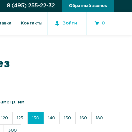
8 (495) 255-22-32
Обратный звонок
Войти
0
тавка
Контакты
ез
аметр, мм
120
125
130
140
150
160
180
300