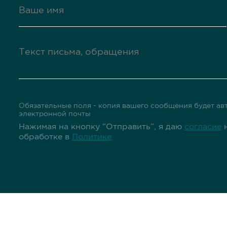
Обязательные поля - копия вашего сообщения будет авт
электронной почты
Нажимая на кнопку “Отправить”, я даю
согласие
н
обработке в
Политике