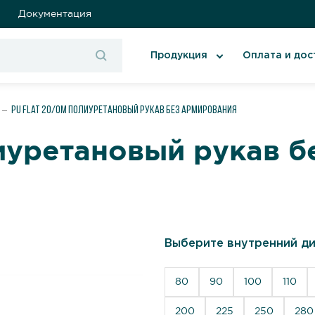
Документация
Продукция
Оплата и дос
PU Flat 20/OM Полиуретановый рукав без армирования
иуретановый рукав б
Выберите внутренний ди
80
90
100
110
200
225
250
280