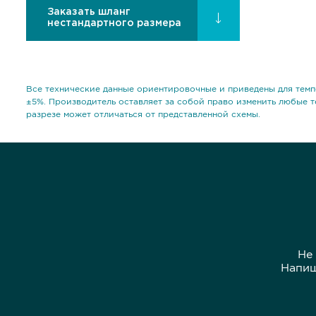
Заказать шланг
нестандартного размера
Все технические данные ориентировочные и приведены для темп
±5%. Производитель оставляет за собой право изменить любые т
разрезе может отличаться от представленной схемы.
Не
Напиш