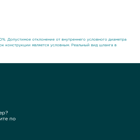
0%. Допустимое отклонение от внутреннего условного диаметра
ок конструкции является условным. Реальный вид шланга в
ер?
ите по