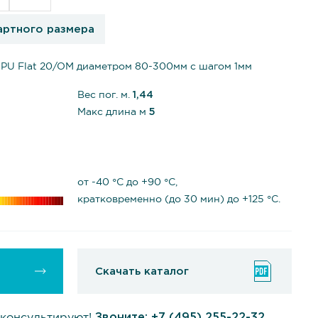
артного размера
PU Flat 20/OM диаметром 80-300мм с шагом 1мм
Вес пог. м.
1,44
Макс длина м
5
от -40 °С до +90 °С,
кратковременно (до 30 мин) до +125 °С.
Скачать каталог
консультируют!
Звоните:
+7 (495) 255-22-32