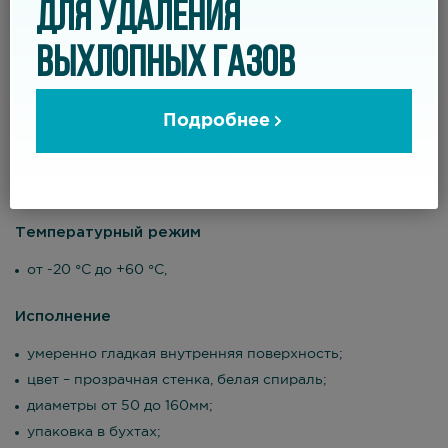
Свойства
ДЛЯ УДАЛЕНИЯ
напорно-всасывающий шланг, устойчивый к сильным
ВЫХЛОПНЫХ ГАЗОВ
абразивам;
легкий и очень гибкий;
отличная устойчивость к нефтепродуктам и маслам;
Подробнее
отличная устойчивость к вибрациям и перегибам;
хорошая устойчивость к УФ и озону;
не устойчив к процессу гидролиза.
Температурный режим
от -20 °С до +60 °С,
Исполнение
умеренно гладкая внутренняя поверхность;
цвет – прозрачная стенка, белая спираль;
диаметры от 50 до 160мм;
упаковка в бухтах;