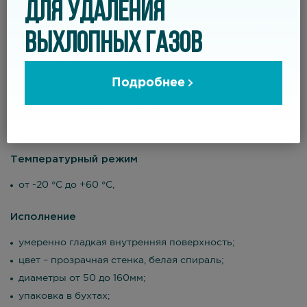
Свойства
ДЛЯ УДАЛЕНИЯ
напорно-всасывающий шланг, устойчивый к сильным
ВЫХЛОПНЫХ ГАЗОВ
абразивам;
легкий и очень гибкий;
отличная устойчивость к нефтепродуктам и маслам;
Подробнее
отличная устойчивость к вибрациям и перегибам;
хорошая устойчивость к УФ и озону;
не устойчив к процессу гидролиза.
Температурный режим
от -20 °С до +60 °С,
Исполнение
умеренно гладкая внутренняя поверхность;
цвет – прозрачная стенка, белая спираль;
диаметры от 50 до 160мм;
упаковка в бухтах;