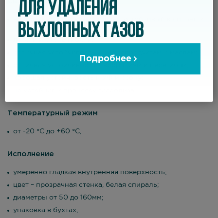
Свойства
ДЛЯ УДАЛЕНИЯ
напорно-всасывающий шланг, устойчивый к сильным
ВЫХЛОПНЫХ ГАЗОВ
абразивам;
легкий и очень гибкий;
отличная устойчивость к нефтепродуктам и маслам;
Подробнее
отличная устойчивость к вибрациям и перегибам;
хорошая устойчивость к УФ и озону;
не устойчив к процессу гидролиза.
Температурный режим
от -20 °С до +60 °С,
Исполнение
умеренно гладкая внутренняя поверхность;
цвет – прозрачная стенка, белая спираль;
диаметры от 50 до 160мм;
упаковка в бухтах;