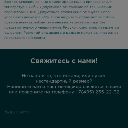
Все технические данные ориентировочные и приведены для
температуры +21°С. Допустимое отклонение по техническим
параметрам ± 10%. Допустимое отклонение от внутреннего
условного диаметра ±5%. Производитель оставляет за собой
право изменить любые технические характеристики без
предварительного уведомления. Рисунок конструкции является
условным. Реальный вид шланга в разрезе может отличаться от
представленной схемы.
Свяжитесь с нами!
Не нашли то, что искали, или нужен
нестандартный размер?
Напишите нам и наш менеджер свяжется с вами
или позвоните по телефону +7(495) 255-22-32