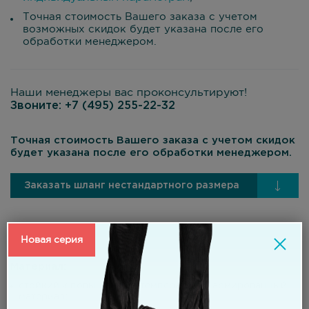
Точная стоимость Вашего заказа с учетом
возможных скидок будет указана после его
обработки менеджером.
Наши менеджеры вас проконсультируют!
Звоните:
+7 (495) 255-22-32
Точная стоимость Вашего заказа с учетом скидок
будет указана после его обработки менеджером.
Заказать шланг нестандартного размера
Новая серия
Материал:
стойкий к повышенным температурам армированный
материал;