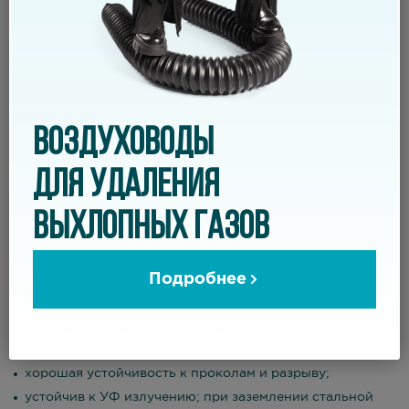
манжета из термостойкого материала на основе
стеклоткани и устройством фиксации на пушке;
защитная внешняя полоса – черного цвета;
спираль – высокоуглеродистая стальная проволока с
антикоррозионным покрытие
Применение
ВОЗДУХОВОДЫ
Транспортировка теплого воздуха;
ДЛЯ УДАЛЕНИЯ
Тепловые пушки непрямого нагрева;
Обогрев строительных объектов
ВЫХЛОПНЫХ ГАЗОВ
Подробнее
Свойства
прочный, очень гибкий и легкий;
малый радиус изгиба;
хорошая устойчивость к проколам и разрыву;
устойчив к УФ излучению; при заземлении стальной