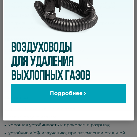
манжета из термостойкого материала на основе
стеклоткани и устройством фиксации на пушке;
защитная внешняя полоса – черного цвета;
спираль – высокоуглеродистая стальная проволока с
антикоррозионным покрытие
Применение
ВОЗДУХОВОДЫ
Транспортировка теплого воздуха;
ДЛЯ УДАЛЕНИЯ
Тепловые пушки непрямого нагрева;
Обогрев строительных объектов
ВЫХЛОПНЫХ ГАЗОВ
Подробнее
Свойства
прочный, очень гибкий и легкий;
малый радиус изгиба;
хорошая устойчивость к проколам и разрыву;
устойчив к УФ излучению; при заземлении стальной