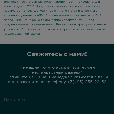
Все технические данные ориентировочные и приведены для
температуры +21°С. Допустимое отклонение по техническим
параметрам ± 10%. Допустимое отклонение от внутреннего
условного диаметра ±5%. Производитель оставляет за собой
право изменить любые технические характеристики без
предварительного уведомления. Рисунок конструкции является
условным. Реальный вид шланга в разрезе может отличаться от
представленной схемы.
Свяжитесь с нами!
Не нашли то, что искали, или нужен
нестандартный размер?
Напишите нам и наш менеджер свяжется с вами
или позвоните по телефону +7(495) 255-22-32