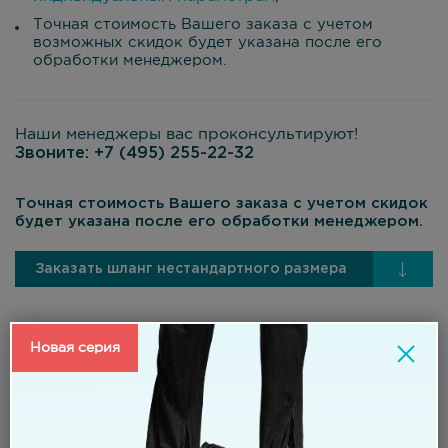
Точная стоимость Вашего заказа с учетом
возможных скидок будет указана после его
обработки менеджером.
Наши менеджеры вас проконсультируют!
Звоните:
+7 (495) 255-22-32
Точная стоимость Вашего заказа с учетом скидок
будет указана после его обработки менеджером.
Заказать шланг нестандартного размера
Новая серия
Материал:
стойкий к повышенным температурам армированный
материал;