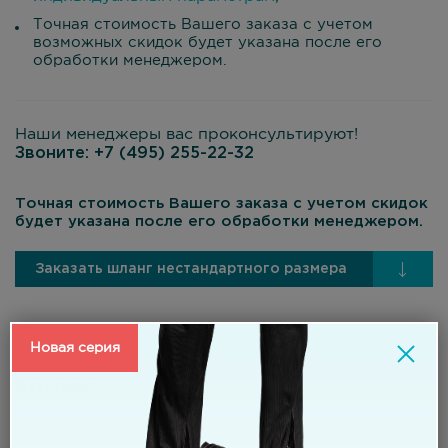
Точная стоимость Вашего заказа с учетом
возможных скидок будет указана после его
обработки менеджером.
Наши менеджеры вас проконсультируют!
Звоните:
+7 (495) 255-22-32
Точная стоимость Вашего заказа с учетом скидок
будет указана после его обработки менеджером.
Заказать шланг нестандартного размера
Новая серия
Материал:
стойкий к повышенным температурам армированный
материал;