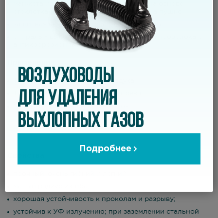
манжета из термостойкого материала на основе
стеклоткани и устройством фиксации на пушке;
защитная внешняя полоса – черного цвета;
спираль – высокоуглеродистая стальная проволока с
антикоррозионным покрытие
Применение
ВОЗДУХОВОДЫ
Транспортировка теплого воздуха;
ДЛЯ УДАЛЕНИЯ
Тепловые пушки непрямого нагрева;
Обогрев строительных объектов
ВЫХЛОПНЫХ ГАЗОВ
Подробнее
Свойства
прочный, очень гибкий и легкий;
малый радиус изгиба;
хорошая устойчивость к проколам и разрыву;
устойчив к УФ излучению; при заземлении стальной