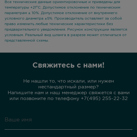
Все технические данные ориентировочные и приведены для
температуры +21°С. Допустимое отклонение по техническим
параметрам ± 10%. Допустимое отклонение от внутреннего
условного диаметра ±5%. Производитель оставляет за собой
право изменить любые технические характеристики без
предварительного уведомления. Рисунок конструкции является
условным. Реальный вид шланга в разрезе может отличаться от
представленной схемы.
Свяжитесь с нами!
Не нашли то, что искали, или нужен
нестандартный размер?
Напишите нам и наш менеджер свяжется с вами
или позвоните по телефону +7(495) 255-22-32