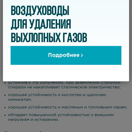
пылеотсос;
ВОЗДУХОВОДЫ
масляные испарения, сварочный дым;
использование как внутри, так и снаружи помещений.
ДЛЯ УДАЛЕНИЯ
ВЫХЛОПНЫХ ГАЗОВ
Свойства
Подробнее
прочный, очень гибкий и легкий;
малый радиус изгиба;
хорошая устойчивость к проколам и разрыву;
устойчив к УФ излучению; при заземлении стальной
спирали не накапливает статическое электричество;
хорошая устойчивость к кислотам и щелочам,
химикатам;
хорошая устойчивость к масляным и топливным парам;
обладает повышенной устойчивостью к внешним
нагрузкам и истиранию.