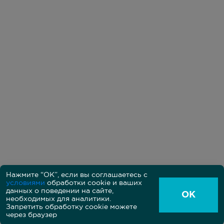
Нажмите “ОК”, если вы соглашаетесь с
условиями
обработки cookie и ваших
Политика в области обработки персональных данных
данных о поведении на сайте,
Пользовательское соглашение между владельцем и
ОК
пользователем сайта
необходимых для аналитики.
Согласие на обработку персональных данных на сайте
Запретить обработку cookie можете
через браузер
Copyright 2021 by TEXONIC Corp. Все права защищены.