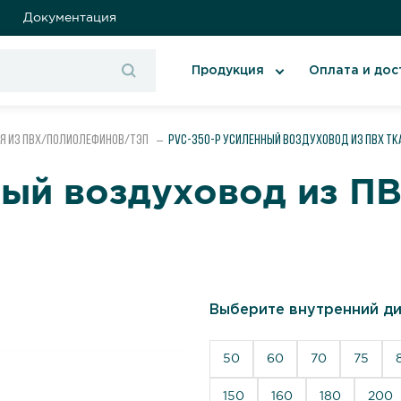
Документация
Продукция
Оплата и дос
я из ПВХ/полиолефинов/ТЭП
PVC-350-P Усиленный воздуховод из ПВХ тк
ый воздуховод из ПВ
Выберите внутренний ди
50
60
70
75
150
160
180
200