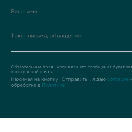
Обязательные поля - копия вашего сообщения будет авт
электронной почты
Нажимая на кнопку “Отправить”, я даю
согласие
н
обработке в
Политике