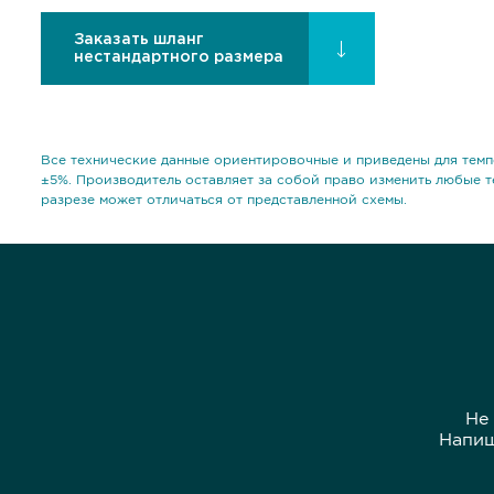
Заказать шланг
нестандартного размера
Все технические данные ориентировочные и приведены для темп
±5%. Производитель оставляет за собой право изменить любые т
разрезе может отличаться от представленной схемы.
Не
Напиш