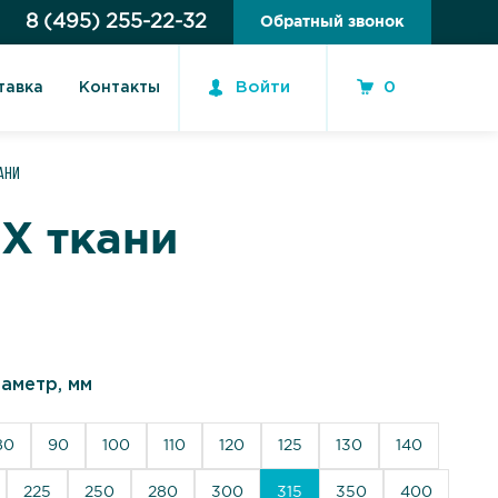
8 (495) 255-22-32
Обратный звонок
Войти
0
тавка
Контакты
ани
Х ткани
аметр, мм
80
90
100
110
120
125
130
140
225
250
280
300
315
350
400