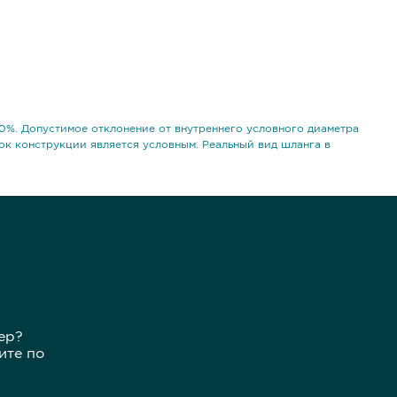
0%. Допустимое отклонение от внутреннего условного диаметра
ок конструкции является условным. Реальный вид шланга в
ер?
ите по