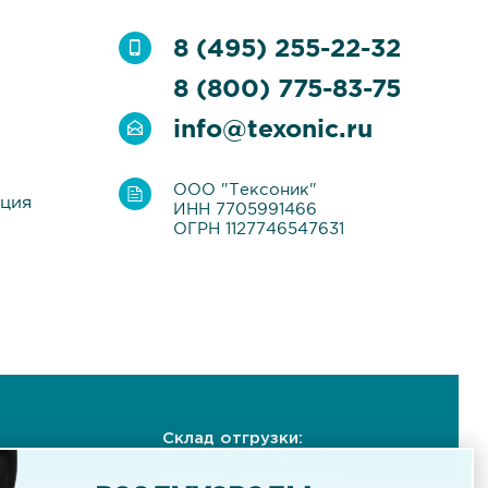
8 (495) 255-22-32
8 (800) 775-83-75
info@texonic.ru
ООО "Тексоник"
ация
ИНН 7705991466
ОГРН 1127746547631
Склад отгрузки:
141255, Московская
область, Пушкинский