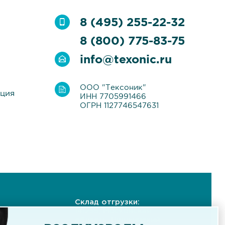
8 (495) 255-22-32
8 (800) 775-83-75
info@texonic.ru
ООО "Тексоник"
ация
ИНН 7705991466
ОГРН 1127746547631
Склад отгрузки:
141255, Московская
область, Пушкинский