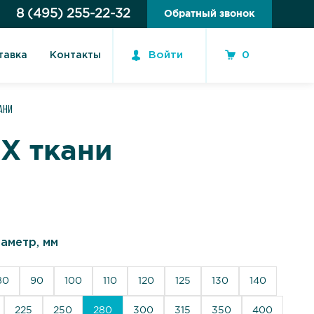
8 (495) 255-22-32
Обратный звонок
Войти
0
тавка
Контакты
ани
Х ткани
аметр, мм
80
90
100
110
120
125
130
140
225
250
280
300
315
350
400