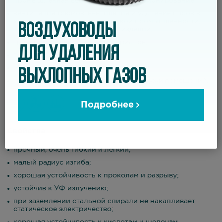
промышленная вентиляция и кондиционирование;
вентиляция трюмов, вентиляция и удаление паров в
химической и фармацевтической промышленности,
ВОЗДУХОВОДЫ
производстве пластмассовых изделий;
транспортировка легких материалов;
ДЛЯ УДАЛЕНИЯ
пылеотсос;
масляные испарения, сварочный дым;
ВЫХЛОПНЫХ ГАЗОВ
использование как внутри, так и снаружи помещений.
Подробнее
Свойства
прочный, очень гибкий и легкий;
малый радиус изгиба;
хорошая устойчивость к проколам и разрыву;
устойчив к УФ излучению;
при заземлении стальной спирали не накапливает
статическое электричество;