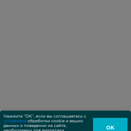
Нажмите “ОК”, если вы соглашаетесь с
условиями
обработки cookie и ваших
Политика в области обработки персональных данных
данных о поведении на сайте,
Пользовательское соглашение между владельцем и
ОК
пользователем сайта
необходимых для аналитики.