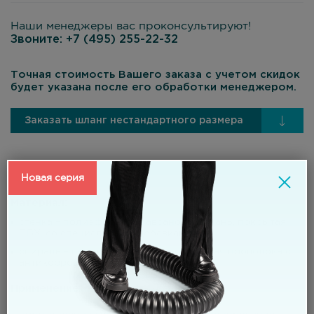
Наши менеджеры вас проконсультируют!
Звоните:
+7 (495) 255-22-32
Точная стоимость Вашего заказа с учетом скидок
будет указана после его обработки менеджером.
Заказать шланг нестандартного размера
Новая серия
Материал:
стенка – полиэфирная (лавсановая) ткань, покрытая
ПВХ, со специальными добавками;
спираль – высокоуглеродистая стальная проволока с
антикоррозионным покрытие.
Применение