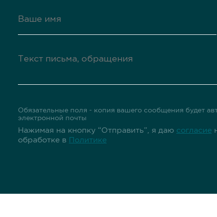
Обязательные поля - копия вашего сообщения будет авт
электронной почты
Нажимая на кнопку “Отправить”, я даю
согласие
н
обработке в
Политике