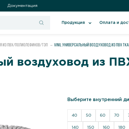
Документация
Продукция
Оплата и дос
я из ПВХ/полиолефинов/ТЭП
VINIL Универсальный воздуховод из ПВХ тк
ый воздуховод из ПВ
Выберите внутренний ди
40
50
60
70
140
150
160
180