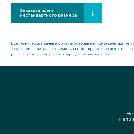
Заказать шланг
нестандартного размера
Все технические данные ориентировочные и приведены для темп
±5%. Производитель оставляет за собой право изменить любые т
разрезе может отличаться от представленной схемы.
Не
Напиш