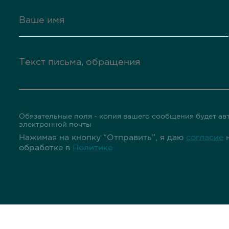
Обязательные поля - копия вашего сообщения будет авт
электронной почты
Нажимая на кнопку “Отправить”, я даю
согласие
н
обработке в
Политике