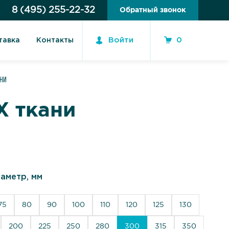
8 (495) 255-22-32
Обратный звонок
Войти
0
тавка
Контакты
ани
Х ткани
аметр, мм
75
80
90
100
110
120
125
130
200
225
250
280
300
315
350