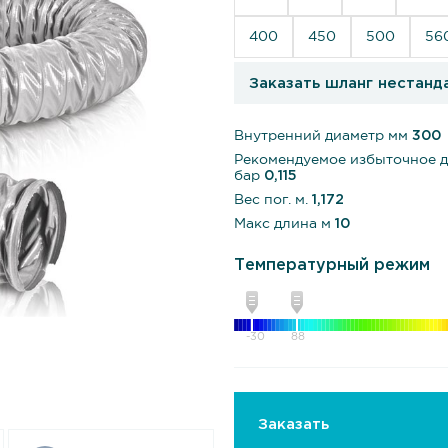
400
450
500
56
Заказать шланг нестанд
Внутренний диаметр мм
300
Рекомендуемое избыточное 
бар
0,115
Вес пог. м.
1,172
Макс длина м
10
Температурный режим
-30
88
Заказать