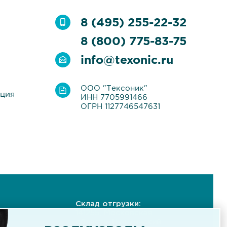
8 (495) 255-22-32
8 (800) 775-83-75
info@texonic.ru
ООО "Тексоник"
ация
ИНН 7705991466
ОГРН 1127746547631
Склад отгрузки:
141255, Московская
область, Пушкинский