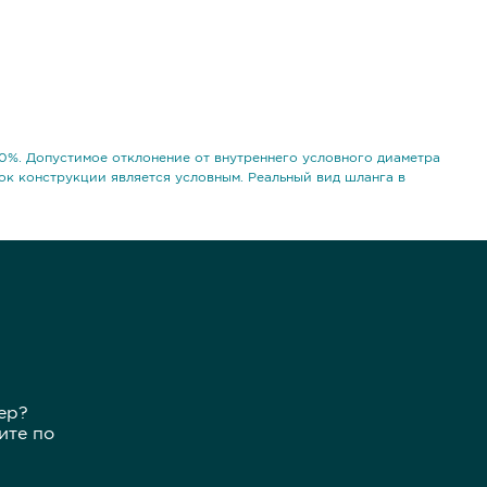
0%. Допустимое отклонение от внутреннего условного диаметра
ок конструкции является условным. Реальный вид шланга в
ер?
ите по