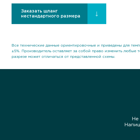
Заказать шланг
нестандартного размера
Все технические данные ориентировочные и приведены для темп
±5%. Производитель оставляет за собой право изменить любые т
разрезе может отличаться от представленной схемы.
Не
Напиш