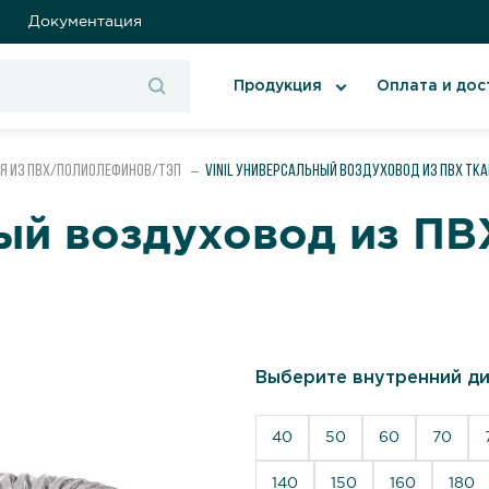
Документация
Продукция
Оплата и дос
я из ПВХ/полиолефинов/ТЭП
VINIL Универсальный воздуховод из ПВХ тк
ый воздуховод из ПВ
Выберите внутренний ди
40
50
60
70
140
150
160
180