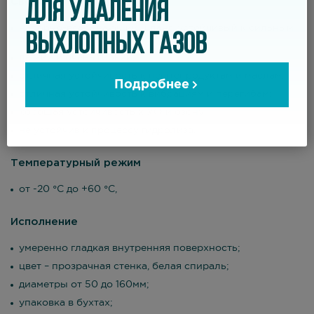
Свойства
ДЛЯ УДАЛЕНИЯ
напорно-всасывающий шланг, устойчивый к сильным
ВЫХЛОПНЫХ ГАЗОВ
абразивам;
легкий и очень гибкий;
отличная устойчивость к нефтепродуктам и маслам;
Подробнее
отличная устойчивость к вибрациям и перегибам;
хорошая устойчивость к УФ и озону;
не устойчив к процессу гидролиза.
Температурный режим
от -20 °С до +60 °С,
Исполнение
умеренно гладкая внутренняя поверхность;
цвет – прозрачная стенка, белая спираль;
диаметры от 50 до 160мм;
упаковка в бухтах;