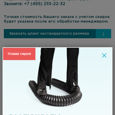
Звоните:
+7 (495) 255-22-32
Точная стоимость Вашего заказа с учетом скидок
будет указана после его обработки менеджером.
Заказать шланг нестандартного размера
Новая серия
Материал:
стенка шланга – специальный ТЭП;
спираль - высокоуглеродистая стальная проволока с
антикоррозионным покрытием.
Применение
кондиционирование и вентиляция;
универсальный шланг для транспортировки и
аспирации;