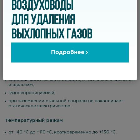
ВОЗДУХОВОДЫ
откачка мелкой пыли и порошка;
отвод дыма и выхлопных газов;
ДЛЯ УДАЛЕНИЯ
удаление химически агрессивных веществ.
ВЫХЛОПНЫХ ГАЗОВ
Свойства
Подробнее
очень гибкий и легкий;
минимальный радиус изгиба;
хорошая химическая стойкость, в том числе к кислотам
и щелочам;
газонепроницаемый;
при заземлении стальной спирали не накапливает
статическое электричество.
Температурный режим
от -40 °С до +110 °С, кратковременно до +130 °С.