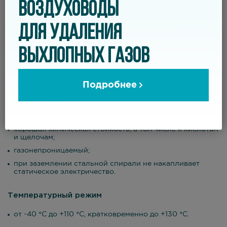
ВОЗДУХОВОДЫ
откачка мелкой пыли и порошка;
отвод дыма и выхлопных газов;
ДЛЯ УДАЛЕНИЯ
удаление химически агрессивных веществ.
ВЫХЛОПНЫХ ГАЗОВ
Свойства
Подробнее
очень гибкий и легкий;
минимальный радиус изгиба;
хорошая химическая стойкость, в том числе к кислотам
и щелочам;
газонепроницаемый;
при заземлении стальной спирали не накапливает
статическое электричество.
Температурный режим
от -40 °С до +110 °С, кратковременно до +130 °С.