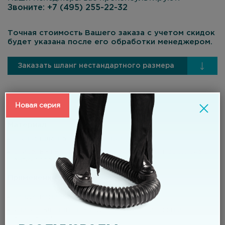
Звоните:
+7 (495) 255-22-32
Точная стоимость Вашего заказа с учетом скидок
будет указана после его обработки менеджером.
Заказать шланг нестандартного размера
Новая серия
Материал:
стенка шланга – специальный ТЭП;
спираль - высокоуглеродистая стальная проволока с
антикоррозионным покрытием.
Применение
кондиционирование и вентиляция;
универсальный шланг для транспортировки и
аспирации;