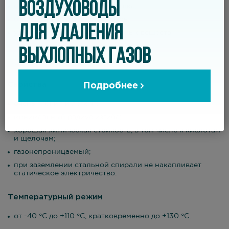
ВОЗДУХОВОДЫ
откачка мелкой пыли и порошка;
отвод дыма и выхлопных газов;
ДЛЯ УДАЛЕНИЯ
удаление химически агрессивных веществ.
ВЫХЛОПНЫХ ГАЗОВ
Свойства
Подробнее
очень гибкий и легкий;
минимальный радиус изгиба;
хорошая химическая стойкость, в том числе к кислотам
и щелочам;
газонепроницаемый;
при заземлении стальной спирали не накапливает
статическое электричество.
Температурный режим
от -40 °С до +110 °С, кратковременно до +130 °С.