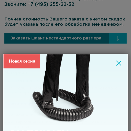
Звоните:
+7 (495) 255-22-32
Точная стоимость Вашего заказа с учетом скидок
будет указана после его обработки менеджером.
Заказать шланг нестандартного размера
Новая серия
Материал:
стенка шланга – специальный ТЭП;
спираль - высокоуглеродистая стальная проволока с
антикоррозионным покрытием.
Применение
кондиционирование и вентиляция;
универсальный шланг для транспортировки и
аспирации;