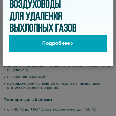
ВОЗДУХОВОДЫ
откачка мелкой пыли и порошка;
отвод дыма и выхлопных газов;
ДЛЯ УДАЛЕНИЯ
удаление химически агрессивных веществ.
ВЫХЛОПНЫХ ГАЗОВ
Свойства
Подробнее
очень гибкий и легкий;
минимальный радиус изгиба;
хорошая химическая стойкость, в том числе к кислотам
и щелочам;
газонепроницаемый;
при заземлении стальной спирали не накапливает
статическое электричество.
Температурный режим
от -40 °С до +110 °С, кратковременно до +130 °С.