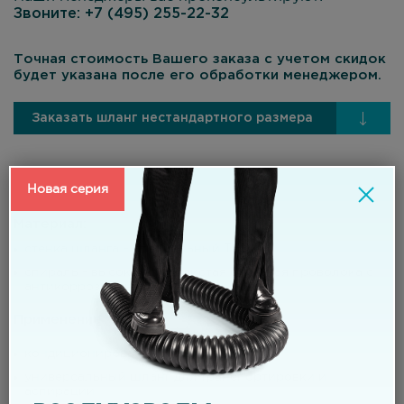
Звоните:
+7 (495) 255-22-32
Точная стоимость Вашего заказа с учетом скидок
будет указана после его обработки менеджером.
Заказать шланг нестандартного размера
Новая серия
Материал:
стенка шланга – специальный ТЭП;
спираль - высокоуглеродистая стальная проволока с
антикоррозионным покрытием.
Применение
кондиционирование и вентиляция;
универсальный шланг для транспортировки и
аспирации;